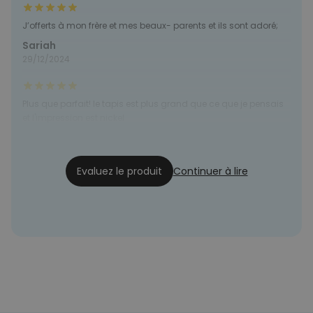
J’offerts à mon frère et mes beaux- parents et ils sont adoré;
Sariah
29/12/2024
Plus que parfait! le tapis est plus grand que ce que je pensais
et l'impression est nickel
Béatrice
27/12/2024
Evaluez le produit
Continuer à lire