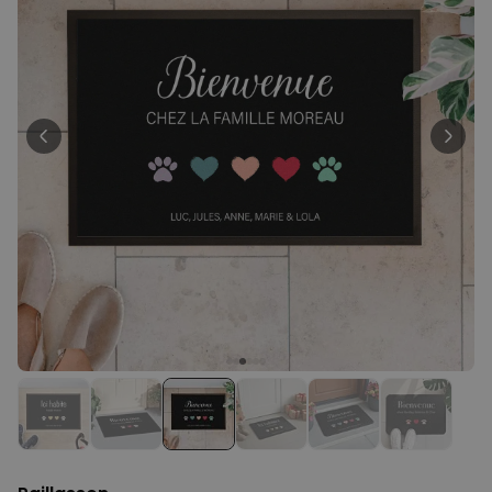
Personnalisable
Lampe LED personnalisée
avec cœur
plus de
21.000
exemplaires
39,98 €
vendus
Personnalisable
Coquetier personnalisé avec
visage - Lot de 2
plus de 1.200
exemplaires
29,99 €
vendus
Personnalisable
Jardinière personnalisée avec
couronne et texte
plus de 100
exemplaires
34,99 €
vendus