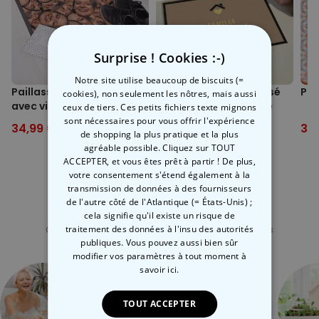
Surprise ! Cookies :-)
Notre site utilise beaucoup de biscuits (=
Paillasson personnalisé
Paillasson personnalisé
Pai
cookies), non seulement les nôtres, mais aussi
avec visage
avec texte et symbole
ceux de tiers. Ces petits fichiers texte mignons
sont nécessaires pour vous offrir l'expérience
34,99 €
44,99 €
34,99 €
44,99 €
34
de shopping la plus pratique et la plus
agréable possible. Cliquez sur TOUT
ACCEPTER, et vous êtes prêt à partir ! De plus,
votre consentement s'étend également à la
transmission de données à des fournisseurs
de l'autre côté de l'Atlantique (= États-Unis) ;
Catégorie concernée
cela signifie qu'il existe un risque de
traitement des données à l'insu des autorités
Consultez nos autres catégories de cadeux insolites
publiques. Vous pouvez aussi bien sûr
modifier vos paramètres à tout moment
à
savoir ici.
TOUT ACCEPTER