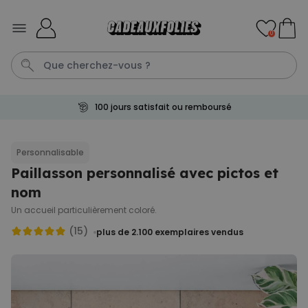
Skip to Content
0
100 jours satisfait ou remboursé
Tablier
Tatouage
Tasse
C
Penis
Personnalisable
Paillasson personnalisé avec pictos et
Personnalisable
Sac personnalisé avec texte
nom
et picto
plus de
2.000
Un accueil particulièrement coloré.
exemplaires
34,99 €
vendus
(15)
plus de 2.100
exemplaires vendus
Personnalisable
Chaussettes personnalisées
visage
plus de
27.800
exemplaires
34,99 €
vendus