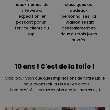
nous-mêmes, du
classiques ou
PERFORMANCE
site web à
cadeaux
l’expédition, en
personnalisés : la
COMMERCIALISATION
passant par un
livraison se fait
service clients au
généralement en
NON CLASSÉ
top.
deux ou trois jours
ouvrés.
10 ans ! C'est de la folie !
Voici pour vous quelques impressions de notre jubilé
- nous avons fait la fête et en avons
bien profité ! Certain·es plus que les autres !! ; )