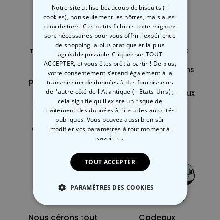
Notre site utilise beaucoup de biscuits (=
cookies), non seulement les nôtres, mais aussi
ceux de tiers. Ces petits fichiers texte mignons
sont nécessaires pour vous offrir l'expérience
de shopping la plus pratique et la plus
agréable possible. Cliquez sur TOUT
ACCEPTER, et vous êtes prêt à partir ! De plus,
Des cadeaux
Nous développons
votre consentement s'étend également à la
personnalisables
chaque jour de
transmission de données à des fournisseurs
de l'autre côté de l'Atlantique (= États-Unis) ;
pour toute
nouveaux cadeaux
cela signifie qu'il existe un risque de
occasion. Vous
toujours plus
traitement des données à l'insu des autorités
offrez ainsi un
insolites et
publiques. Vous pouvez aussi bien sûr
cadeau unique.
originaux.
modifier vos paramètres à tout moment
à
savoir ici.
TOUT ACCEPTER
PARAMÈTRES DES COOKIES
STRICTEMENT NÉCESSAIRE
Nous gérons tout
Cadeaux