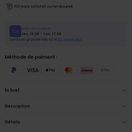
100 jours satisfait ou remboursé
Date de livraison
Jeu, 13.08 – Lun, 17.08
Livraison gratuite dès 60 €
En savoir plus
Méthode de paiment :
En bref
Texte personnalisable
Disponible en plusieurs couleurs
Description
Pour tous les indispensables de votre routine maquillage
Trousse maquillage personnalisée avec nom
Un cadeau élégant et pratique
Mettez de l’ordre dans votre petit bazar à maquillage grâce à notre
Détails
trousse à maquillage personnalisée
. Elle n’est pas seulement
Trousse maquillage personnalisée avec nom