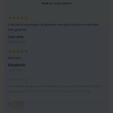
Basé sur 3 avis clients
PERFORMANCE
COMMERCIALISATION
j’adore la trousse je l’ai prise en rose et je la trouve vraiment
très grande
NON CLASSÉ
Lou-Ann
02/12/2024
très bien
Elisabeth
18/11/2024
La trousse est grande et de très bonne qualité, le nom est très
joli, exactement comme sur la photo, je recommande