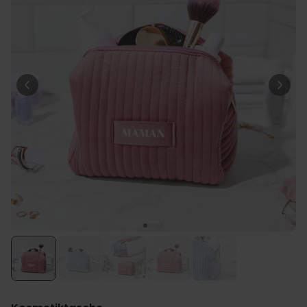
Personnalisable
Lampe LED personnalisée
avec cœur
plus de
21.000
exemplaires
39,98 €
vendus
Personnalisable
Coquetier personnalisé avec
visage - Lot de 2
plus de 1.200
exemplaires
29,99 €
vendus
Personnalisable
Jardinière personnalisée avec
couronne et texte
plus de 100
exemplaires
34,99 €
vendus