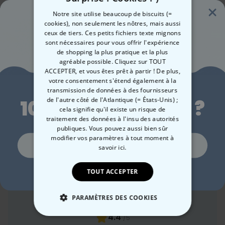
Notre site utilise beaucoup de biscuits (=
Catégorie concernée
cookies), non seulement les nôtres, mais aussi
ceux de tiers. Ces petits fichiers texte mignons
Consultez nos autres catégories de cadeux insolites
sont nécessaires pour vous offrir l'expérience
de shopping la plus pratique et la plus
agréable possible. Cliquez sur TOUT
ACCEPTER, et vous êtes prêt à partir ! De plus,
Envie de
votre consentement s'étend également à la
transmission de données à des fournisseurs
de l'autre côté de l'Atlantique (= États-Unis) ;
10 % de réduction ?
cela signifie qu'il existe un risque de
traitement des données à l'insu des autorités
Bien-être
Plein air
Coquin
Jard
publiques. Vous pouvez aussi bien sûr
modifier vos paramètres à tout moment
à
Oui, volontiers !
savoir ici.
TOUT ACCEPTER
Non merci, je n'aime pas les réductions
Commentaires des clients
PARAMÈTRES DES COOKIES
4.4
/5
STRICTEMENT NÉCESSAIRE