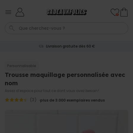
Skip to Content
0
Livraison gratuite dès 60 €
Tablier
Tatouage
Tasse
C
Penis
Personnalisable
Trousse maquillage personnalisée avec
Personnalisable
Sac personnalisé avec texte
nom
et picto
plus de
2.000
Assez d’espace pour tout ce dont vous avez besoin !
exemplaires
34,99 €
vendus
(3)
plus de 3.000
exemplaires vendus
Personnalisable
Chaussettes personnalisées
visage
plus de
27.800
exemplaires
34,99 €
vendus